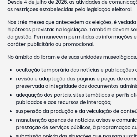
Desde 4 de julho de 2026, as atividades de comunicaçã
as restrições estabelecidas pela legislação eleitoral.
Nos três meses que antecedem as eleições, é vedada a
hipóteses previstas na legislação. Também devem ser
da gestão. Permanecem permitidas as informações est
caráter publicitário ou promocional.
No âmbito do Ibram e de suas unidades museológicas,
ocultação temporária das notícias e publicações a
revisão e adaptação das páginas e peças de comu
preservada a integridade dos documentos administ
adequação dos portais, sites temáticos e perfis ofi
publicados e aos recursos de interação;
suspensão da produção e da veiculação de conteúd
manutenção apenas de notícias, avisos e comunica
prestação de serviços públicos, à programação cul
submissão prévia das situações que possam suscita