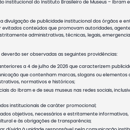
o institucional do Instituto Brasileiro de Museus – Ibra
 divulgação de publicidade institucional dos órgãos e en
 evitados conteúdos que promovam autoridades, agentes 
ritamente administrativas, técnicas, legais, emergencia
 deverão ser observadas as seguintes providências:
nteriores a 4 de julho de 2026 que caracterizem publicid
nicação que contenham marcas, slogans ou elementos da 
rativos, normativos e históricos;
ciais do Ibram e de seus museus nas redes sociais, inclus
os institucionais de caráter promocional;
dos objetivos, necessários e estritamente informativos
tural e às obrigações de transparência;
r dúvida à unidade responsável pela comunicação instituci