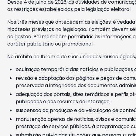
Desde 4 de julho de 2026, as atividades de comunicaçã
as restrições estabelecidas pela legislação eleitoral.
Nos três meses que antecedem as eleições, é vedada a
hipóteses previstas na legislação. Também devem ser
da gestão. Permanecem permitidas as informações est
caráter publicitário ou promocional.
No âmbito do Ibram e de suas unidades museológicas,
ocultação temporária das notícias e publicações a
revisão e adaptação das páginas e peças de comu
preservada a integridade dos documentos administ
adequação dos portais, sites temáticos e perfis ofi
publicados e aos recursos de interação;
suspensão da produção e da veiculação de conteúd
manutenção apenas de notícias, avisos e comunica
prestação de serviços públicos, à programação cul
submissão prévia das situações que possam suscita