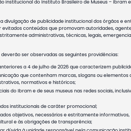
o institucional do Instituto Brasileiro de Museus – Ibra
 divulgação de publicidade institucional dos órgãos e en
 evitados conteúdos que promovam autoridades, agentes 
ritamente administrativas, técnicas, legais, emergencia
 deverão ser observadas as seguintes providências:
nteriores a 4 de julho de 2026 que caracterizem publicid
nicação que contenham marcas, slogans ou elementos da 
rativos, normativos e históricos;
ciais do Ibram e de seus museus nas redes sociais, inclus
os institucionais de caráter promocional;
dos objetivos, necessários e estritamente informativos
tural e às obrigações de transparência;
r dúvida à unidade responsável pela comunicação instituci