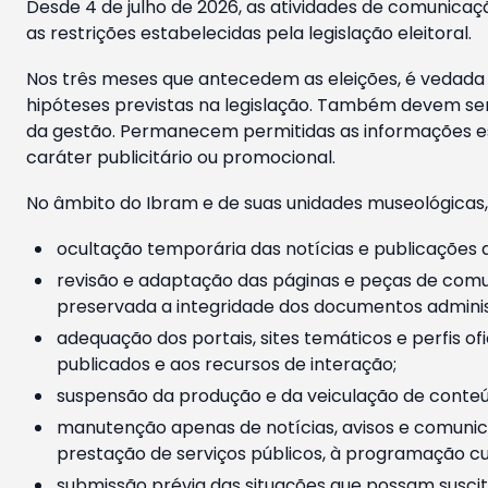
Desde 4 de julho de 2026, as atividades de comunicaçã
as restrições estabelecidas pela legislação eleitoral.
Nos três meses que antecedem as eleições, é vedada a
hipóteses previstas na legislação. Também devem ser
da gestão. Permanecem permitidas as informações est
caráter publicitário ou promocional.
No âmbito do Ibram e de suas unidades museológicas,
ocultação temporária das notícias e publicações a
revisão e adaptação das páginas e peças de comu
preservada a integridade dos documentos administ
adequação dos portais, sites temáticos e perfis ofi
publicados e aos recursos de interação;
suspensão da produção e da veiculação de conteúd
manutenção apenas de notícias, avisos e comunica
prestação de serviços públicos, à programação cul
submissão prévia das situações que possam suscita