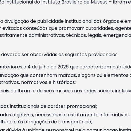
o institucional do Instituto Brasileiro de Museus – Ibra
 divulgação de publicidade institucional dos órgãos e en
 evitados conteúdos que promovam autoridades, agentes 
ritamente administrativas, técnicas, legais, emergencia
 deverão ser observadas as seguintes providências:
nteriores a 4 de julho de 2026 que caracterizem publicid
nicação que contenham marcas, slogans ou elementos da 
rativos, normativos e históricos;
ciais do Ibram e de seus museus nas redes sociais, inclus
os institucionais de caráter promocional;
dos objetivos, necessários e estritamente informativos
tural e às obrigações de transparência;
r dúvida à unidade responsável pela comunicação instituci