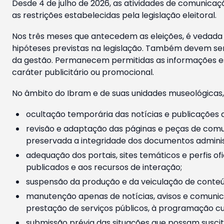
Desde 4 de julho de 2026, as atividades de comunicaçã
as restrições estabelecidas pela legislação eleitoral.
Nos três meses que antecedem as eleições, é vedada a
hipóteses previstas na legislação. Também devem ser
da gestão. Permanecem permitidas as informações est
caráter publicitário ou promocional.
No âmbito do Ibram e de suas unidades museológicas,
ocultação temporária das notícias e publicações a
revisão e adaptação das páginas e peças de comu
preservada a integridade dos documentos administ
adequação dos portais, sites temáticos e perfis ofi
publicados e aos recursos de interação;
suspensão da produção e da veiculação de conteúd
manutenção apenas de notícias, avisos e comunica
prestação de serviços públicos, à programação cul
submissão prévia das situações que possam suscita