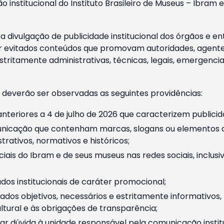
o institucional do Instituto Brasileiro de Museus – Ibra
 divulgação de publicidade institucional dos órgãos e en
 evitados conteúdos que promovam autoridades, agentes 
ritamente administrativas, técnicas, legais, emergencia
 deverão ser observadas as seguintes providências:
nteriores a 4 de julho de 2026 que caracterizem publicid
nicação que contenham marcas, slogans ou elementos da 
rativos, normativos e históricos;
ciais do Ibram e de seus museus nas redes sociais, inclus
os institucionais de caráter promocional;
dos objetivos, necessários e estritamente informativos
tural e às obrigações de transparência;
r dúvida à unidade responsável pela comunicação instituci